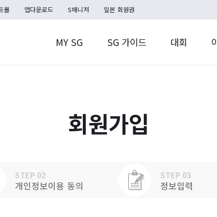
트몰
앱다운로드
S매니저
일본 회원권
MY SG
SG 가이드
대회
MY SG
S캐시
SG TOUR
S포인트
홀인온플러스
SG TOUR
쿠폰함
회원가입
STEP 02
STEP 03
개인정보이용 동의
정보입력