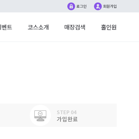
로그인
회원가입
이벤트
코스소개
매장검색
홀인원
더매치
홀인원챌린지
1:1문의
대회
계정설정
매장대회
SG LIVE
STEP 04
가입완료