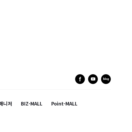
매니저
BIZ-MALL
Point-MALL