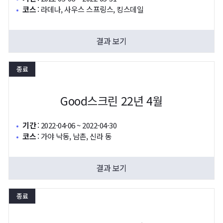
코스
:
라데나, 사우스 스프링스, 킹스데일
결과 보기
종료
Good스크린 22년 4월
기간
:
2022-04-06 ~ 2022-04-30
코스
:
가야 낙동, 남촌, 신라 동
결과 보기
종료