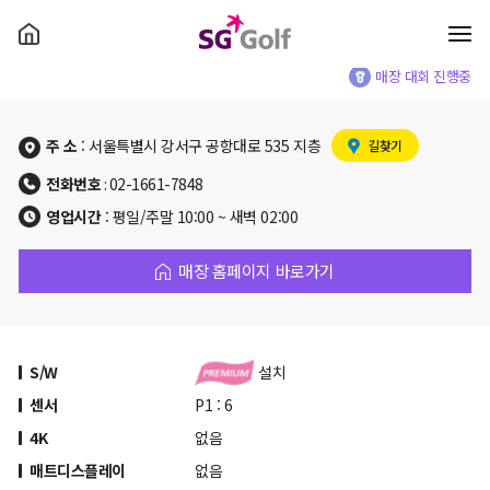
매장 대회 진행중
주 소
: 서울특별시 강서구 공항대로 535 지층
길찾기
전화번호
: 02-1661-7848
영업시간
: 평일/주말 10:00 ~ 새벽 02:00
매장 홈페이지 바로가기
S/W
설치
센서
P1 : 6
4K
없음
매트디스플레이
없음