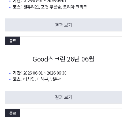
기간
:
2026-07-01 ~ 2026-08-01
코스
:
센츄리21, 포천 푸른솔, 코리아 크리크
결과 보기
종료
Good스크린 26년 06월
기간
:
2026-06-01 ~ 2026-06-30
코스
:
버치힐, 더헤븐, 남춘천
결과 보기
종료