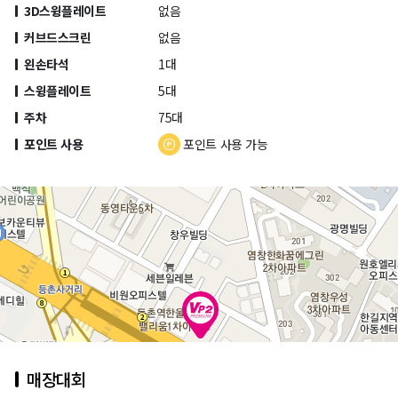
3D스윙플레이트
없음
커브드스크린
없음
왼손타석
1대
스윙플레이트
5대
주차
75대
포인트 사용
포인트 사용 가능
매장대회