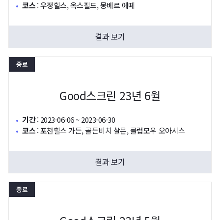
코스
:
우정힐스, 옥스필드, 몽베르 에떼
결과 보기
종료
Good스크린 23년 6월
기간
:
2023-06-06 ~ 2023-06-30
코스
:
포천힐스 가든, 골든비치 살몬, 클럽모우 오아시스
결과 보기
종료