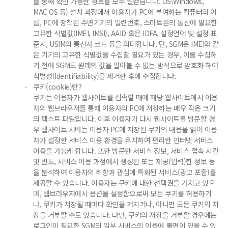
를 통해 확인 가능한 정보를 모두 일컫습니다. OS(Windows,
MAC OS 등) 설치 과정에서 이용자가 PC에 부여하는 컴퓨터의 이
름, PC에 장착된 주변기기의 일련번호, 스마트폰의 통신에 필요한
고유한 식별값(IMEI, IMSI), AAID 혹은 IDFA, 설정언어 및 설정 표
준시, USIM의 통신사 코드 등을 의미합니다. 단, SGM은 IMEI와 같
은 기기의 고유한 식별값을 수집할 필요가 있는 경우, 이를 수집하
기 전에 SGM도 원래의 값을 알아볼 수 없는 방식으로 암호화 하여
식별성(Identifiability)을 제거한 후에 수집합니다.
쿠키(cookie)란?
-
쿠키는 이용자가 웹사이트를 접속할 때에 해당 웹사이트에서 이용
자의 웹브라우저를 통해 이용자의 PC에 저장하는 매우 작은 크기
의 텍스트 파일입니다. 이후 이용자가 다시 웹사이트를 방문할 경
우 웹사이트 서버는 이용자 PC에 저장된 쿠키의 내용을 읽어 이용
자가 설정한 서비스 이용 환경을 유지하여 편리한 인터넷 서비스
이용을 가능케 합니다. 또한 방문한 서비스 정보, 서비스 접속 시간
및 빈도, 서비스 이용 과정에서 생성된 또는 제공(입력)한 정보 등
을 분석하여 이용자의 취향과 관심에 특화된 서비스(광고 포함)를
제공할 수 있습니다. 이용자는 쿠키에 대한 선택권을 가지고 있으
며, 웹브라우저에서 옵션을 설정함으로써 모든 쿠키를 허용하거
나, 쿠키가 저장될 때마다 확인을 거치거나, 아니면 모든 쿠키의 저
장을 거부할 수도 있습니다. 다만, 쿠키의 저장을 거부할 경우에는
로그인이 필요한 SGM의 일부 서비스의 이용에 불편이 있을 수 있